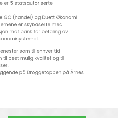
se er 5 statsautoriserte
ce GO (handel) og Duett Økonomi
stemene er skybaserte med
sjon mot bank for betaling av
 økonomisystemet.
tjenester som til enhver tid
il best mulig kvalitet og til
ser.
eliggende på Droggetoppen på Årnes