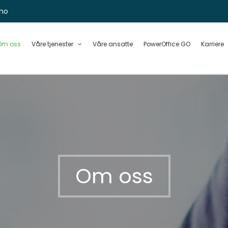
no
Om oss
Våre tjenester
Våre ansatte
PowerOffice GO
Karriere
Om oss