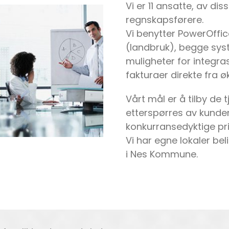
Vi er 11 ansatte, av dis
regnskapsførere.
Vi benytter PowerOffi
(landbruk), begge sy
muligheter for integra
fakturaer direkte fra
Vårt mål er å tilby de 
etterspørres av kunden t
konkurransedyktige pri
Vi har egne lokaler b
i Nes Kommune.