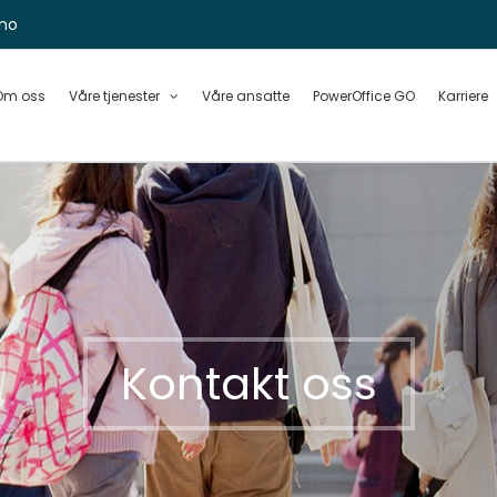
no
Om oss
Våre tjenester
Våre ansatte
PowerOffice GO
Karriere
Kontakt oss