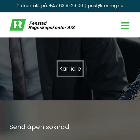
Skip
Ta kontakt på:
+47 63 91 29 00
|
post@fenreg.no
to
content
Karriere
Send åpen søknad